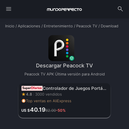
menu
search
Inicio
/
Aplicaciones
/
Entretenimiento
/
Peacock TV
/
Download
Descargar Peacock TV
Peacock TV APK Última versión para Android
Controlador de Juegos Portátil Original con Pantalla HD de 3.5 Pulgadas, Batería Recargable – Regalo de Navidad Perfecto para Gamers
★
4.8
3000 vendidos
Top ventas en AliExpress
40.19
US $
82.00
-50%