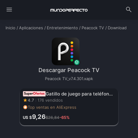
menu
search
Inicio
/
Aplicaciones
/
Entretenimiento
/
Peacock TV
/
Download
Descargar Peacock TV
Peacock TV_v7.4.301.xapk
Gatillo de juego para teléfono móvil JS65 para PUBG, mando de disparo, Joystick de 6 dedos para comer pollo, artefacto auxiliar L1R1, botón de llave
★
4.7
176 vendidos
Top ventas en AliExpress
9,26
US $
$26,84
-65%